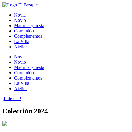
Ir
al
Novia
contenido
Novio
Madrina y fiesta
Comunión
Complementos
La Villa
Atelier
Novia
Novio
Madrina y fiesta
Comunión
Complementos
La Villa
Atelier
¡Pide cita!
Colección 2024